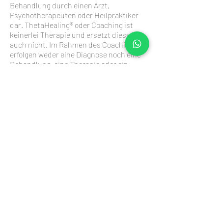
Behandlung durch einen Arzt,
Psychotherapeuten oder Heilpraktiker
dar. ThetaHealing® oder Coaching ist
keinerlei Therapie und ersetzt diese
auch nicht. Im Rahmen des Coachings
erfolgen weder eine Diagnose noch eine
Behandlung, eine Therapie oder ein
Heilungsversprechen.
Befindest Du Dich in ärztlicher oder
psychotherapeutischer Behandlung
oder solltest Medikamente einnehmen,
sprich vor Beginn des Coachings mit
Deinem Arzt. Es ist ebenfalls Deine
Pflicht, mich vor Beginn unseres
Coachings über diese Umstände
aufzuklären.
Als mein*e Klient*in bist Du selbst in
vollem Umfang für Deine Handlungen,
Maßnahmen, körperliche und psychische
Gesundheit verantwortlich.